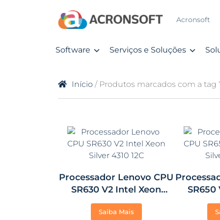
Acronsoft
Software
Serviços e Soluções
Sol
Início
/ Produtos marcados com a tag “I
Processador Lenovo CPU
Processa
SR630 V2 Intel Xeon
SR650 
Silver 4310 12C
Silv
Saiba Mais
S