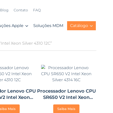
Blog
Contato
FAQ
uções Apple
Soluções MDM
Catálogo
ntel Xeon Silver 4310 12C”
dor Lenovo CPU
Processador Lenovo CPU
V2 Intel Xeon
SR650 V2 Intel Xeon
er 4310 12C
Silver 4314 16C
aiba Mais
Saiba Mais