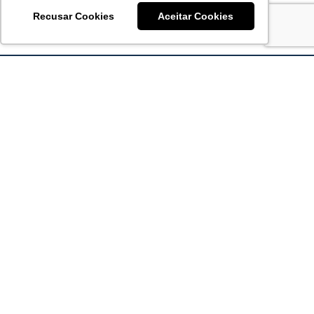
Recusar Cookies
Aceitar Cookies
Acronsoft Soluções em Software & Hardware é uma empresa
que já nasceu grande nos objetivos e na qualidade dos
produtos e serviços que oferece.
FALE CONOSCO
contato@acronsoft.com.br
Mon-Fri