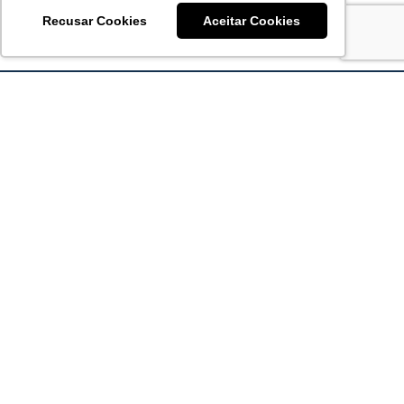
Recusar Cookies
Aceitar Cookies
Acronsoft Soluções em Software & Hardware é uma empresa
que já nasceu grande nos objetivos e na qualidade dos
produtos e serviços que oferece.
FALE CONOSCO
contato@acronsoft.com.br
Mon-Fri