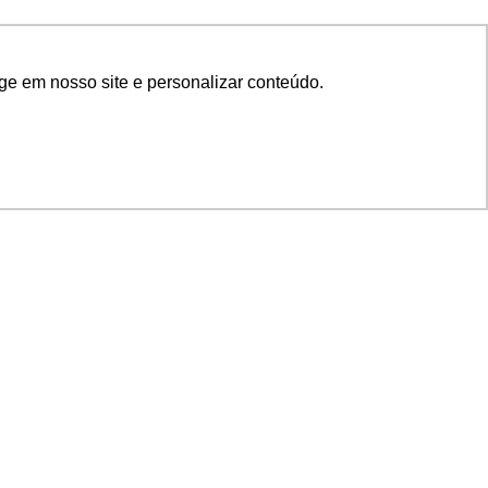
ge em nosso site e personalizar conteúdo.
SIGA NOSSAS REDES
SUPORTE
Suporte em TI
Mon-Fri