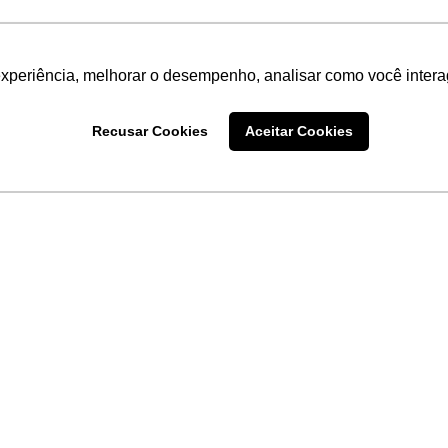
experiência, melhorar o desempenho, analisar como você intera
Recusar Cookies
Aceitar Cookies
LINKS
Home
Produtos
Sobre a
Software
New
 uma
Acronsoft
a
Serviços
Contato
Apple nos Negócios
Blog