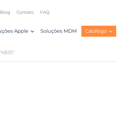
Blog
Contato
FAQ
uções Apple
Soluções MDM
Catálogo
“K835”