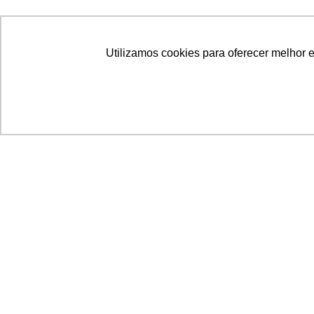
Utilizamos cookies para oferecer melhor 
Acronsoft Soluções em Software & Hardware é
empresa que já nasceu grande nos objetivos e n
qualidade dos produtos e serviços que oferece.