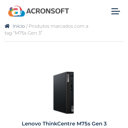
Início
/ Produtos marcados com a
tag “M75s Gen 3”
Lenovo ThinkCentre M75s Gen 3