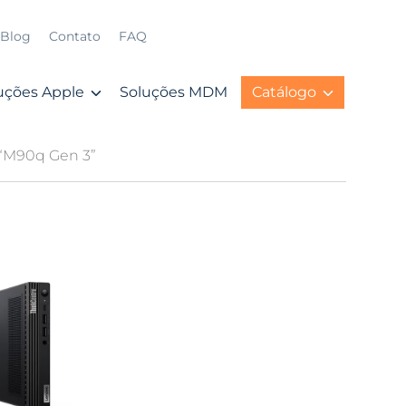
Blog
Contato
FAQ
uções Apple
Soluções MDM
Catálogo
 “M90q Gen 3”