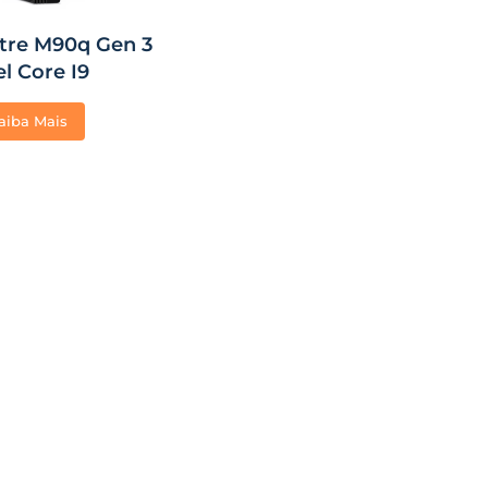
tre M90q Gen 3
el Core I9
aiba Mais