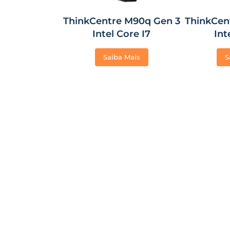
ThinkCentre M90q Gen 3
ThinkCen
Intel Core I7
Int
Saiba Mais
S