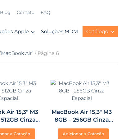
Blog
Contato
FAQ
uções Apple
Soluções MDM
Catálogo
“MacBook Air”
/ Página 6
 Air 15,3″ M3
MacBook Air 15,3″ M3
 512GB Cinza
8GB – 256GB Cinza
spacial
Espacial
onar a Cotação
Adicionar a Cotação