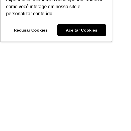
como você interage em nosso site e
personalizar conteúdo.
Recusar Cookies
Aceitar Cookies
Acronsoft Soluções em Software & Hardware é uma empresa
que já nasceu grande nos objetivos e na qualidade dos
produtos e serviços que oferece.
FALE CONOSCO