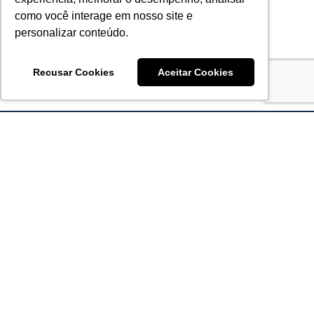
como você interage em nosso site e
personalizar conteúdo.
Recusar Cookies
Aceitar Cookies
Acronsoft Soluções em Software & Hardware é uma empresa
que já nasceu grande nos objetivos e na qualidade dos
produtos e serviços que oferece.
FALE CONOSCO