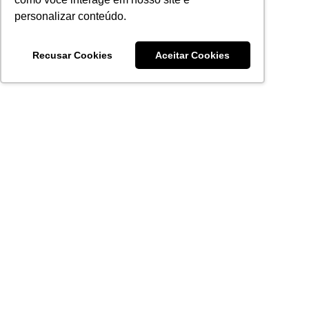
personalizar conteúdo.
Recusar Cookies
Aceitar Cookies
Acronsoft Soluções em Software & Hardware é uma empresa
que já nasceu grande nos objetivos e na qualidade dos
produtos e serviços que oferece.
FALE CONOSCO