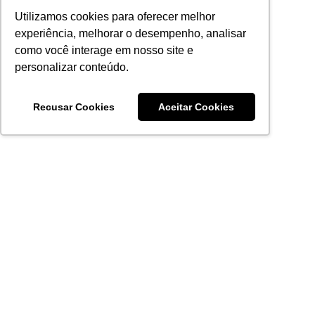
Utilizamos cookies para oferecer melhor
experiência, melhorar o desempenho, analisar
como você interage em nosso site e
personalizar conteúdo.
Recusar Cookies
Aceitar Cookies
Acronsoft Soluções em Software & Hardware é uma empresa
que já nasceu grande nos objetivos e na qualidade dos
produtos e serviços que oferece.