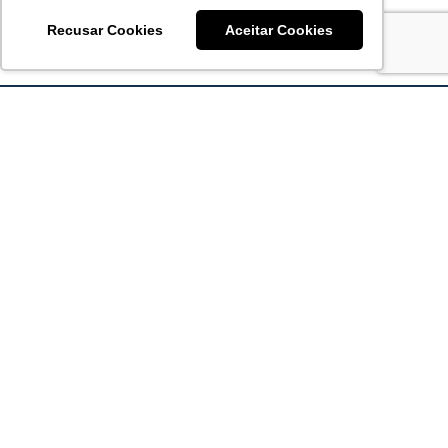
Recusar Cookies
Aceitar Cookies
Acronsoft Soluções em Software & Hardware é uma empresa
que já nasceu grande nos objetivos e na qualidade dos
produtos e serviços que oferece.
FALE CONOSCO
contato@acronsoft.com.br
Mon-Fri