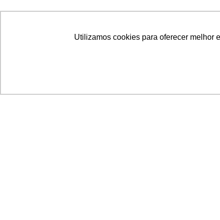
Utilizamos cookies para oferecer melhor 
Acronsoft Soluções em Software & Hardware é
empresa que já nasceu grande nos objetivos e n
qualidade dos produtos e serviços que oferece.