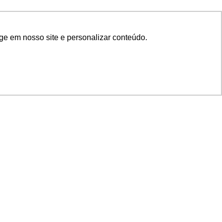
ge em nosso site e personalizar conteúdo.
SIGA NOSSAS REDES
SUPORTE
Suporte em TI
Mon-Fri