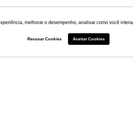
experiência, melhorar o desempenho, analisar como você intera
Recusar Cookies
Aceitar Cookies
LINKS
Home
Produtos
Sobre a
Software
New
 uma
Acronsoft
a
Serviços
Contato
Apple nos Negócios
Blog