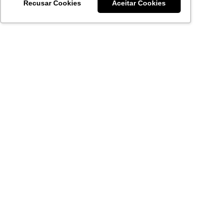
Recusar Cookies
Aceitar Cookies
Acronsoft Soluções em Software & Hardware é uma empresa
que já nasceu grande nos objetivos e na qualidade dos
produtos e serviços que oferece.
FALE CONOSCO
contato@acronsoft.com.br
Mon-Fri
(11) 4378-1112
Mon-Fri