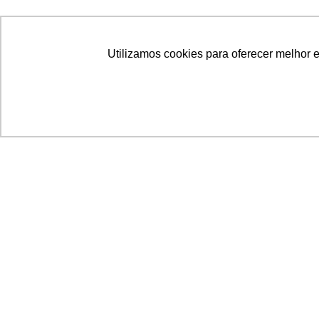
Utilizamos cookies para oferecer melhor 
Acronsoft Soluções em Software & Hardware é
empresa que já nasceu grande nos objetivos e n
qualidade dos produtos e serviços que oferece.