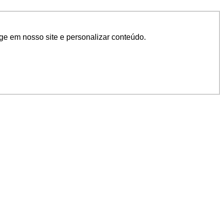
ge em nosso site e personalizar conteúdo.
SIGA NOSSAS REDES
SUPORTE
Suporte em TI
Mon-Fri