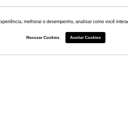
experiência, melhorar o desempenho, analisar como você intera
Recusar Cookies
Aceitar Cookies
LINKS
Home
Produtos
Sobre a
Software
New
 uma
Acronsoft
a
Serviços
Contato
Apple nos Negócios
Blog