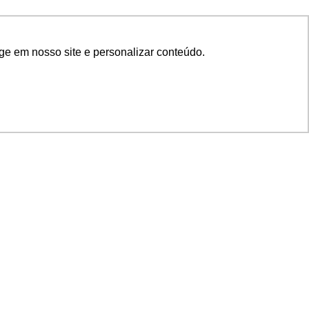
ge em nosso site e personalizar conteúdo.
SIGA NOSSAS REDES
SUPORTE
Suporte em TI
Mon-Fri