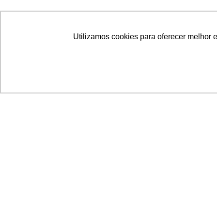
Utilizamos cookies para oferecer melhor 
Acronsoft Soluções em Software & Hardware é
empresa que já nasceu grande nos objetivos e n
qualidade dos produtos e serviços que oferece.