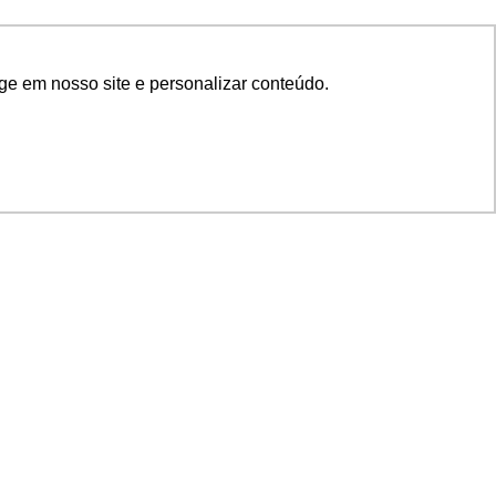
ge em nosso site e personalizar conteúdo.
SIGA NOSSAS REDES
SUPORTE
Suporte em TI
Mon-Fri