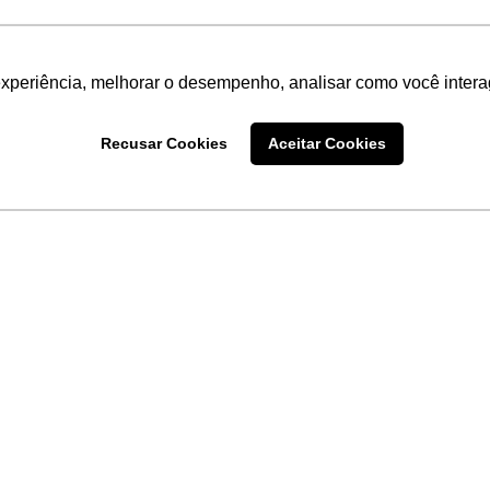
experiência, melhorar o desempenho, analisar como você intera
Recusar Cookies
Aceitar Cookies
LINKS
Home
Produtos
Sobre a
Software
New
 uma
Acronsoft
a
Serviços
Contato
Apple nos Negócios
Blog