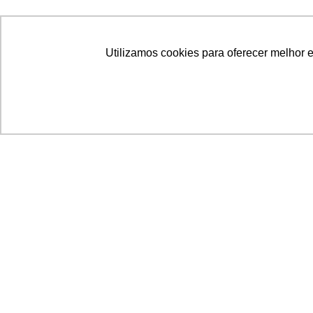
Utilizamos cookies para oferecer melhor 
Acronsoft Soluções em Software & Hardware é
empresa que já nasceu grande nos objetivos e n
qualidade dos produtos e serviços que oferece.