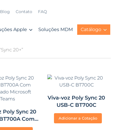
Blog
Contato
FAQ
uções Apple
Soluções MDM
Catálogo
“Sync 20+”
Viva-voz Poly Sync 20
USB-C BT700C
z Poly Sync 20
 BT700A Com
Adicionar a Cotação
cado Microsoft