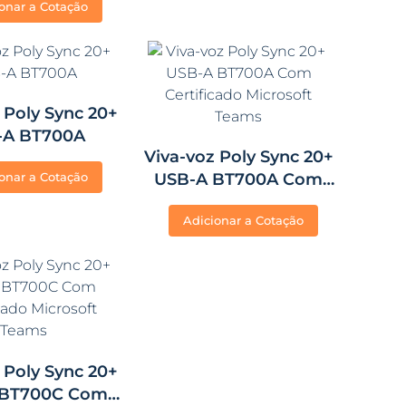
onar a Cotação
Teams
 Poly Sync 20+
-A BT700A
Viva-voz Poly Sync 20+
onar a Cotação
USB-A BT700A Com
Certificado Microsoft
Adicionar a Cotação
Teams
 Poly Sync 20+
 BT700C Com