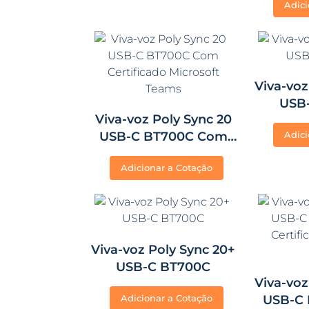
Adici
Viva-voz
USB
Viva-voz Poly Sync 20
USB-C BT700C Com
Adici
Certificado Microsoft
Adicionar a Cotação
Teams
Viva-voz Poly Sync 20+
USB-C BT700C
Viva-voz
Adicionar a Cotação
USB-C