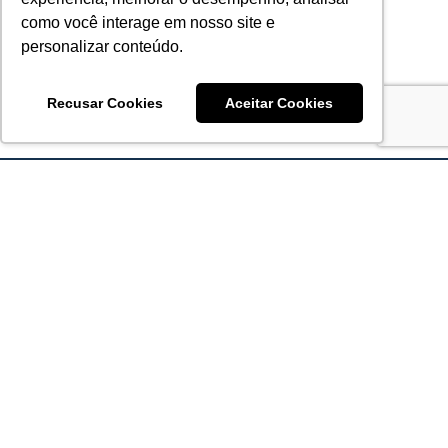
como você interage em nosso site e
personalizar conteúdo.
Recusar Cookies
Aceitar Cookies
Acronsoft Soluções em Software & Hardware é uma empresa
que já nasceu grande nos objetivos e na qualidade dos
produtos e serviços que oferece.
FALE CONOSCO