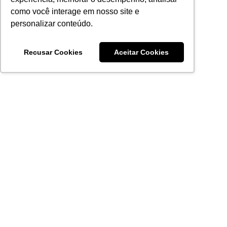
como você interage em nosso site e
personalizar conteúdo.
Recusar Cookies
Aceitar Cookies
Acronsoft Soluções em Software & Hardware é uma empresa
que já nasceu grande nos objetivos e na qualidade dos
produtos e serviços que oferece.
FALE CONOSCO