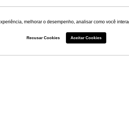
experiência, melhorar o desempenho, analisar como você intera
Recusar Cookies
Aceitar Cookies
LINKS
Home
Produtos
Sobre a
Software
New
 uma
Acronsoft
a
Serviços
Contato
Apple nos Negócios
Blog