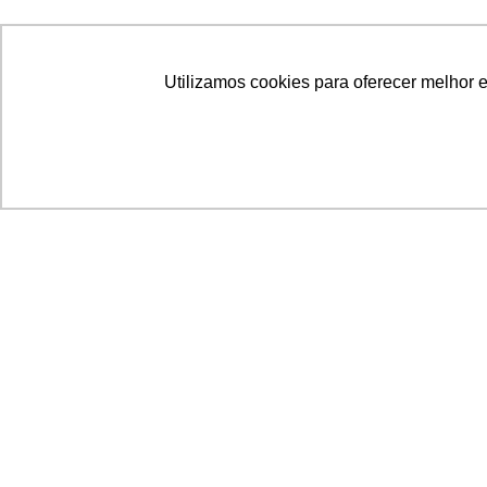
Utilizamos cookies para oferecer melhor 
Acronsoft Soluções em Software & Hardware é
empresa que já nasceu grande nos objetivos e n
qualidade dos produtos e serviços que oferece.