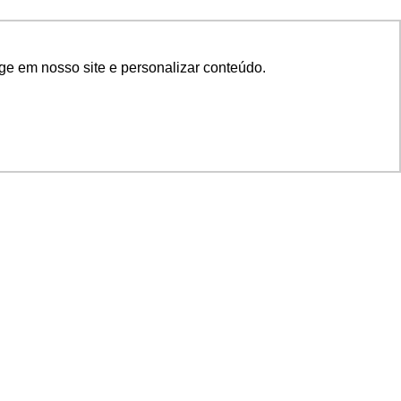
ge em nosso site e personalizar conteúdo.
SIGA NOSSAS REDES
SUPORTE
Suporte em TI
Mon-Fri