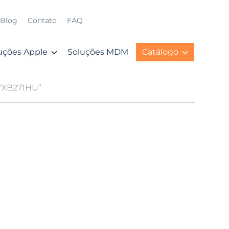
Blog
Contato
FAQ
uções Apple
Soluções MDM
Catálogo
 “XB271HU”