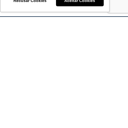
Recusar Cookies
Aceitar Cookies
Acronsoft Soluções em Software & Hardware é uma empresa
que já nasceu grande nos objetivos e na qualidade dos
produtos e serviços que oferece.
FALE CONOSCO
contato@acronsoft.com.br
Mon-Fri
(11) 4378-1112
Mon-Fri