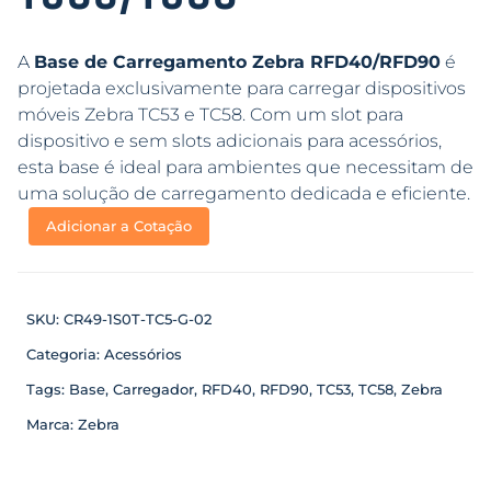
A
Base de Carregamento Zebra RFD40/RFD90
é
projetada exclusivamente para carregar dispositivos
móveis Zebra TC53 e TC58. Com um slot para
dispositivo e sem slots adicionais para acessórios,
esta base é ideal para ambientes que necessitam de
uma solução de carregamento dedicada e eficiente.
Adicionar a Cotação
SKU:
CR49-1S0T-TC5-G-02
Categoria:
Acessórios
Tags:
Base
,
Carregador
,
RFD40
,
RFD90
,
TC53
,
TC58
,
Zebra
Marca:
Zebra