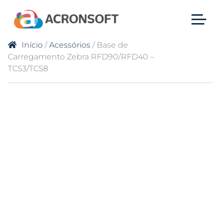
Início
/
Acessórios
/ Base de
Carregamento Zebra RFD90/RFD40 –
TC53/TC58