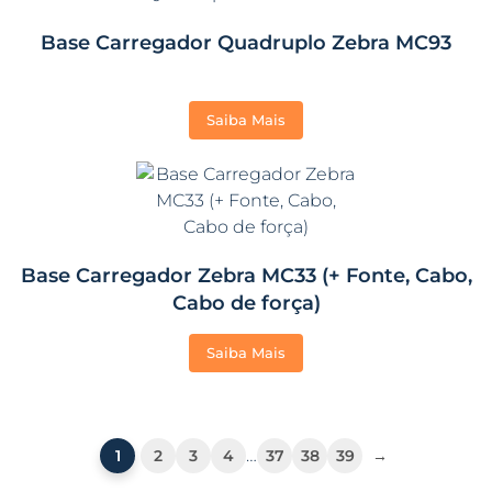
Base Carregador Quadruplo Zebra MC93
Saiba Mais
Base Carregador Zebra MC33 (+ Fonte, Cabo,
Cabo de força)
Saiba Mais
…
1
2
3
4
37
38
39
→