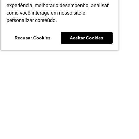
experiência, melhorar o desempenho, analisar
como você interage em nosso site e
personalizar conteúdo.
Recusar Cookies
Aceitar Cookies
Acronsoft Soluções em Software & Hardware é uma empresa
que já nasceu grande nos objetivos e na qualidade dos
produtos e serviços que oferece.