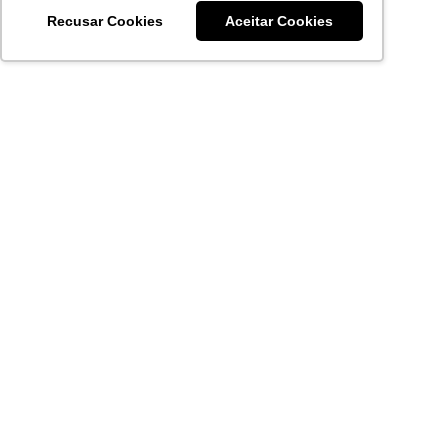
Recusar Cookies
Aceitar Cookies
Acronsoft Soluções em Software & Hardware é uma empresa
que já nasceu grande nos objetivos e na qualidade dos
produtos e serviços que oferece.
FALE CONOSCO
contato@acronsoft.com.br
Mon-Fri