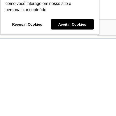
como você interage em nosso site e
personalizar conteúdo.
Recusar Cookies
Aceitar Cookies
Acronsoft Soluções em Software & Hardware é uma empresa
que já nasceu grande nos objetivos e na qualidade dos
produtos e serviços que oferece.
FALE CONOSCO