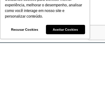
experiência, melhorar o desempenho, analisar
como você interage em nosso site e
personalizar conteúdo.
Recusar Cookies
Aceitar Cookies
Acronsoft Soluções em Software & Hardware é uma empresa
que já nasceu grande nos objetivos e na qualidade dos
produtos e serviços que oferece.