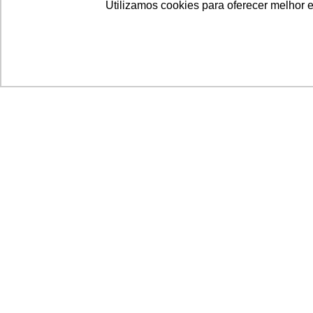
Utilizamos cookies para oferecer melhor 
Acronsoft Soluções em Software & Hardware é
empresa que já nasceu grande nos objetivos e n
qualidade dos produtos e serviços que oferece.
FALE CONOSCO