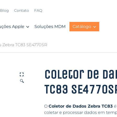
Blog
Contato
FAQ
uções Apple
Soluções MDM
Catálogo
os Zebra TC83 SE4770SR
Coletor de Da
🔍
TC83 SE4770S
O
Coletor de Dados Zebra TC83
é
coletar e processar dados em tempo