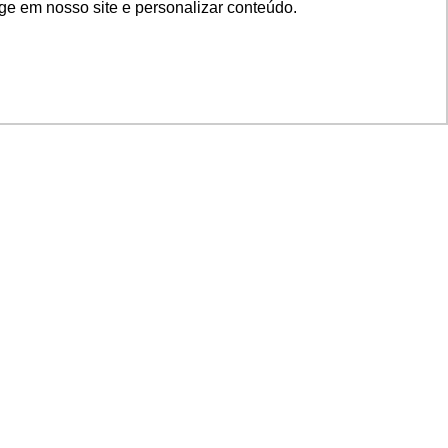
ge em nosso site e personalizar conteúdo.
SIGA NOSSAS REDES
SUPORTE
Suporte em TI
Mon-Fri
Solicitações de
Mon-Fri
nage
Licenças