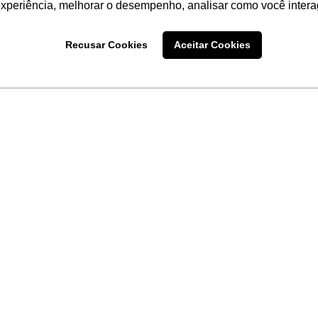
experiência, melhorar o desempenho, analisar como você intera
Recusar Cookies
Aceitar Cookies
LINKS
Home
Produtos
Sobre a
Software
New
 uma
Acronsoft
a
Serviços
Contato
Apple nos Negócios
Blog
Soluções APC
FAQ
Samsung Digital Sig
Termo de Uso do Site