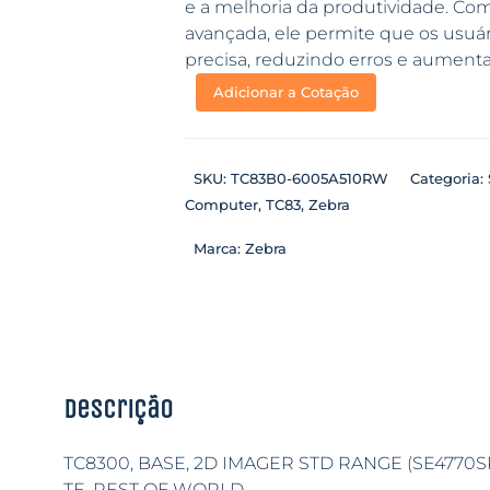
e a melhoria da produtividade. Com 
avançada, ele permite que os usuár
precisa, reduzindo erros e aumenta
Adicionar a Cotação
SKU:
TC83B0-6005A510RW
Categoria:
Computer
,
TC83
,
Zebra
Marca:
Zebra
Descrição
TC8300, BASE, 2D IMAGER STD RANGE (SE4770SR
TE, REST OF WORLD