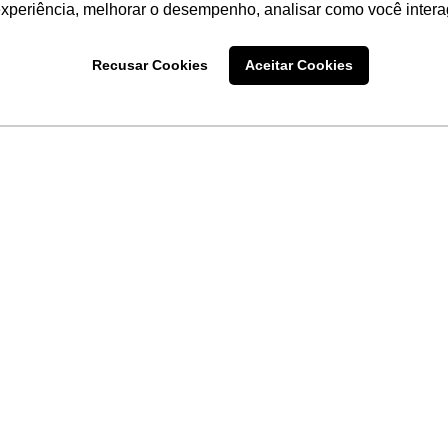
experiência, melhorar o desempenho, analisar como você intera
Recusar Cookies
Aceitar Cookies
LINKS
Home
Produtos
Sobre a
Software
New
 uma
Acronsoft
a
Serviços
Contato
Apple nos Negócios
Blog
Soluções APC
FAQ
Samsung Digital Sig