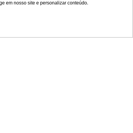
ge em nosso site e personalizar conteúdo.
SIGA NOSSAS REDES
SUPORTE
Suporte em TI
Mon-Fri
Solicitações de
Mon-Fri
nage
Licenças