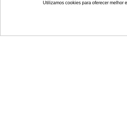
Utilizamos cookies para oferecer melhor 
Acronsoft Soluções em Software & Hardware é
empresa que já nasceu grande nos objetivos e n
qualidade dos produtos e serviços que oferece.
FALE CONOSCO