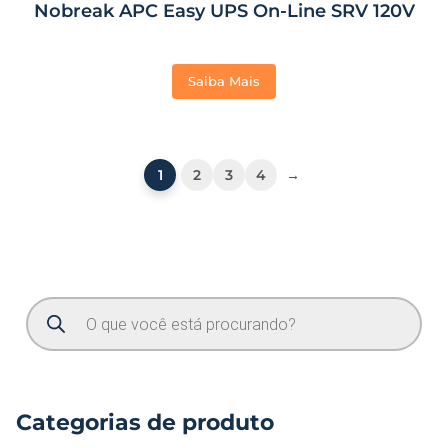
Nobreak APC Easy UPS On-Line SRV 120V
Saiba Mais
1
2
3
4
→
Categorias de produto