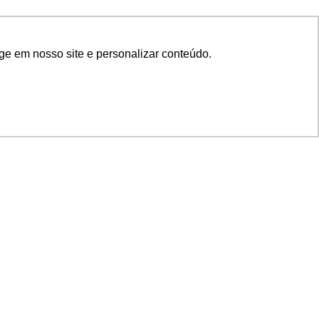
ge em nosso site e personalizar conteúdo.
SIGA NOSSAS REDES
SUPORTE
Suporte em TI
Mon-Fri