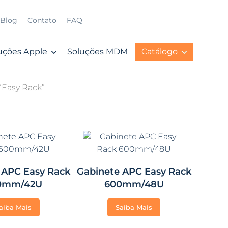
Blog
Contato
FAQ
uções Apple
Soluções MDM
Catálogo
“Easy Rack”
 APC Easy Rack
Gabinete APC Easy Rack
0mm/42U
600mm/48U
aiba Mais
Saiba Mais