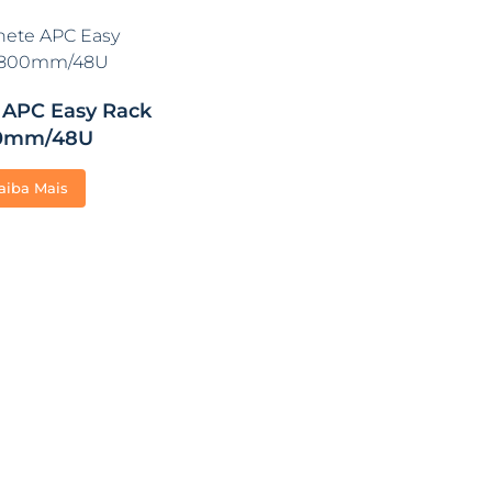
 APC Easy Rack
0mm/48U
aiba Mais