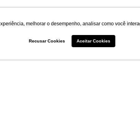
experiência, melhorar o desempenho, analisar como você intera
Recusar Cookies
Aceitar Cookies
LINKS
Home
Produtos
Sobre a
Software
New
 uma
Acronsoft
a
Serviços
Contato
Apple nos Negócios
Blog