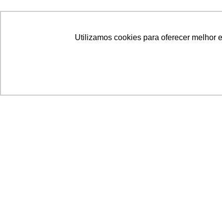
Utilizamos cookies para oferecer melhor 
Acronsoft Soluções em Software & Hardware é
empresa que já nasceu grande nos objetivos e n
qualidade dos produtos e serviços que oferece.