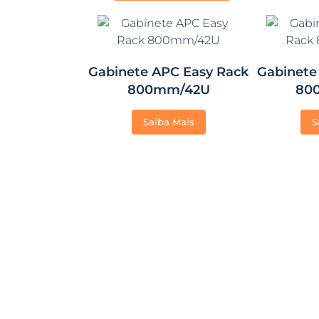
Gabinete APC Easy Rack
Gabinete
800mm/42U
80
Saiba Mais
S