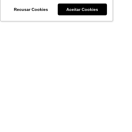
Recusar Cookies
Aceitar Cookies
Acronsoft Soluções em Software & Hardware é uma empresa
que já nasceu grande nos objetivos e na qualidade dos
produtos e serviços que oferece.
FALE CONOSCO
contato@acronsoft.com.br
Mon-Fri