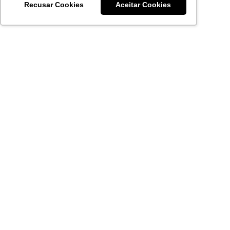
Recusar Cookies
Aceitar Cookies
Acronsoft Soluções em Software & Hardware é uma empresa
que já nasceu grande nos objetivos e na qualidade dos
produtos e serviços que oferece.
FALE CONOSCO
contato@acronsoft.com.br
Mon-Fri
(11) 4378-1112
Mon-Fri