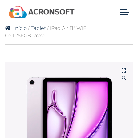
Início
/
Tablet
/ iPad Air 11″ WiFi +
Cell 256GB Roxo
🔍