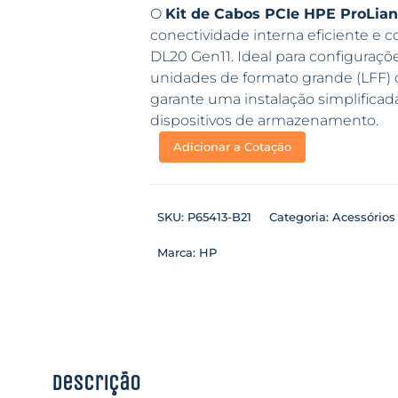
O
Kit de Cabos PCIe HPE ProLian
conectividade interna eficiente e c
DL20 Gen11. Ideal para configuraç
unidades de formato grande (LFF) o
garante uma instalação simplific
dispositivos de armazenamento.
Adicionar a Cotação
SKU:
P65413-B21
Categoria:
Acessórios
Marca:
HP
Descrição