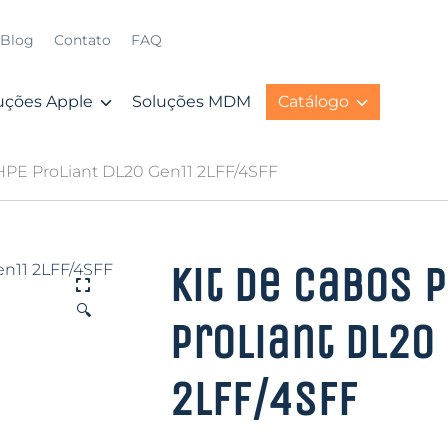
Blog
Contato
FAQ
uções Apple
Soluções MDM
Catálogo
 HPE ProLiant DL20 Gen11 2LFF/4SFF
Kit de cabos 
🔍
ProLiant DL20
2LFF/4SFF