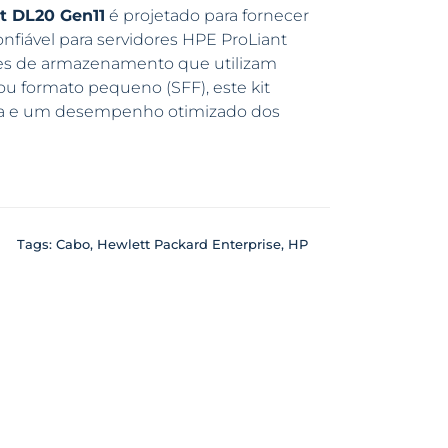
t DL20 Gen11
é projetado para fornecer
onfiável para servidores HPE ProLiant
ões de armazenamento que utilizam
u formato pequeno (SFF), este kit
ada e um desempenho otimizado dos
Tags:
Cabo
,
Hewlett Packard Enterprise
,
HP