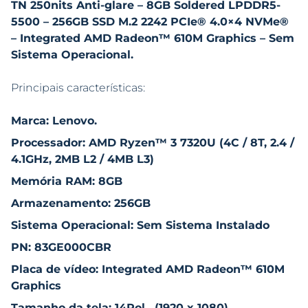
TN 250nits Anti-glare – 8GB Soldered LPDDR5-
5500 – 256GB SSD M.2 2242 PCIe® 4.0×4 NVMe®
– Integrated AMD Radeon™ 610M Graphics – Sem
Sistema Operacional.
Principais características:
Marca: Lenovo.
Processador: AMD Ryzen™ 3 7320U (4C / 8T, 2.4 /
4.1GHz, 2MB L2 / 4MB L3)
Memória RAM: 8GB
Armazenamento: 256GB
Sistema Operacional: Sem Sistema Instalado
PN: 83GE000CBR
Placa de vídeo: Integrated AMD Radeon™ 610M
Graphics
Tamanho da tela: 14Pol. (1920 x 1080)