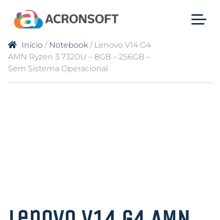
Início
/
Notebook
/ Lenovo V14 G4
AMN Ryzen 3 7320U – 8GB – 256GB –
Sem Sistema Operacional
Lenovo V14 G4 AMN