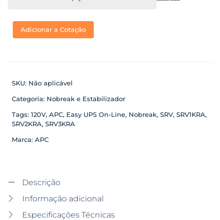
Adicionar a Cotação
SKU:
Não aplicável
Categoria:
Nobreak e Estabilizador
Tags:
120V
,
APC
,
Easy UPS On-Line
,
Nobreak
,
SRV
,
SRV1KRA
,
SRV2KRA
,
SRV3KRA
Marca:
APC
Descrição
Informação adicional
Especificações Técnicas