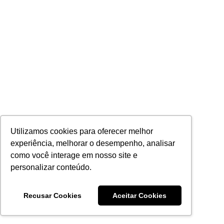
Saiba Mais
Nobreak APC Smart-UPS SRT 230V com
placa de rede
Saiba Mais
Utilizamos cookies para oferecer melhor
experiência, melhorar o desempenho, analisar
como você interage em nosso site e
personalizar conteúdo.
Nobreak APC Easy UPS On-Line SRV 230V
6000 VA sem bateria
Recusar Cookies
Aceitar Cookies
Adicionar a Cotação