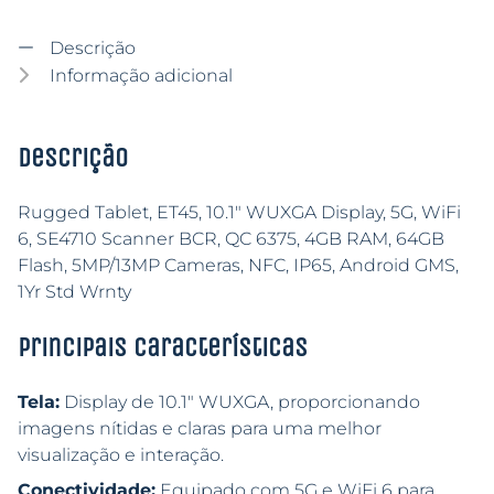
Descrição
Informação adicional
Descrição
Rugged Tablet, ET45, 10.1″ WUXGA Display, 5G, WiFi
6, SE4710 Scanner BCR, QC 6375, 4GB RAM, 64GB
Flash, 5MP/13MP Cameras, NFC, IP65, Android GMS,
1Yr Std Wrnty
Principais características
Tela:
Display de 10.1″ WUXGA, proporcionando
imagens nítidas e claras para uma melhor
visualização e interação.
Conectividade:
Equipado com 5G e WiFi 6 para