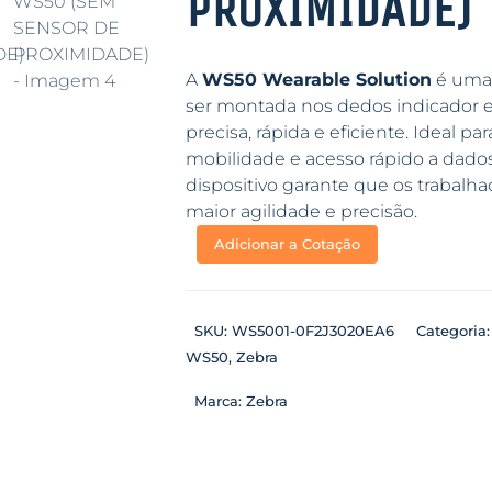
PROXIMIDADE)
A
WS50 Wearable Solution
é uma 
ser montada nos dedos indicador 
precisa, rápida e eficiente. Ideal 
mobilidade e acesso rápido a dados,
dispositivo garante que os trabalh
maior agilidade e precisão.
Adicionar a Cotação
SKU:
WS5001-0F2J3020EA6
Categoria
WS50
,
Zebra
Marca:
Zebra