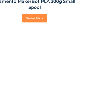
lamento MakerBot PLA 200g Small
Spool
Saiba Mais