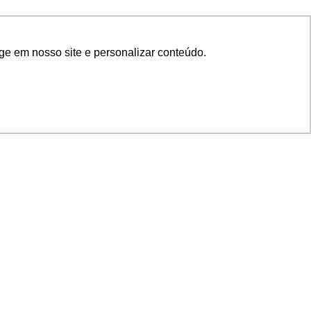
ge em nosso site e personalizar conteúdo.
SIGA NOSSAS REDES
SUPORTE
Suporte em TI
Mon-Fri