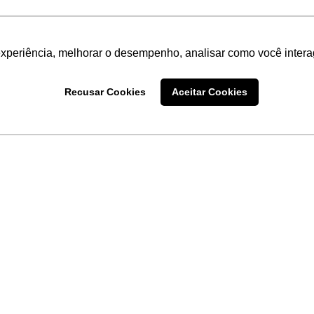
experiência, melhorar o desempenho, analisar como você intera
Recusar Cookies
Aceitar Cookies
LINKS
Home
Produtos
Sobre a
Software
New
 uma
Acronsoft
a
Serviços
Contato
Apple nos Negócios
Blog