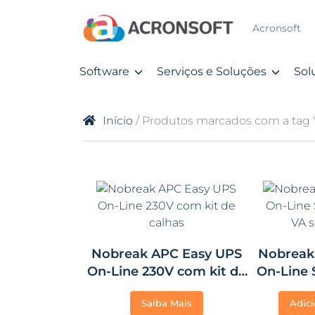
Acronsoft
Software
Serviços e Soluções
Sol
Início
/ Produtos marcados com a tag 
Nobreak APC Easy UPS
Nobreak
On-Line 230V com kit de
On-Line
calhas
VA s
Saiba Mais
Adici