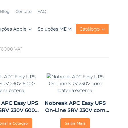
Blog
Contato
FAQ
uções Apple
Soluções MDM
Catálogo
“6000 VA”
 APC Easy UPS
Nobreak APC Easy UPS
 SRV 230V 6000
On-Line SRV 230V com
em bateria
bateria externa
onar a Cotação
Saiba Mais