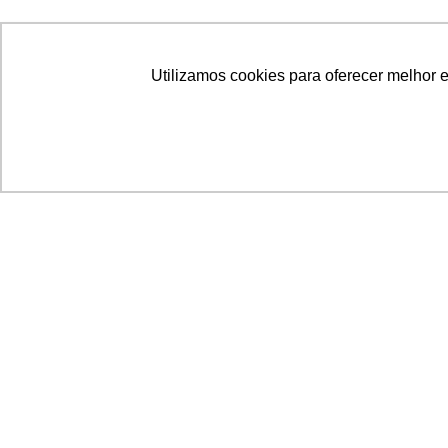
Utilizamos cookies para oferecer melhor 
Acronsoft Soluções em Software & Hardware é
empresa que já nasceu grande nos objetivos e n
qualidade dos produtos e serviços que oferece.