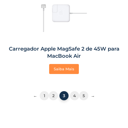
Carregador Apple MagSafe 2 de 45W para
MacBook Air
Saiba Mais
←
1
2
3
4
5
→