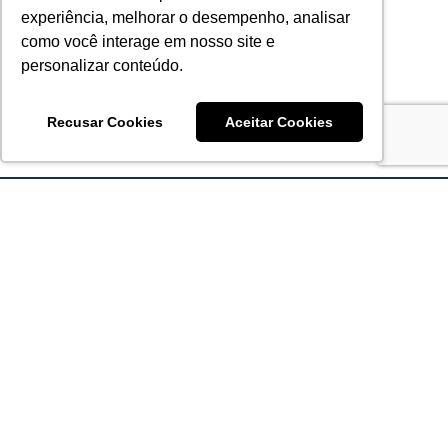
experiência, melhorar o desempenho, analisar
como você interage em nosso site e
personalizar conteúdo.
Recusar Cookies
Aceitar Cookies
Acronsoft Soluções em Software & Hardware é uma empresa
que já nasceu grande nos objetivos e na qualidade dos
produtos e serviços que oferece.