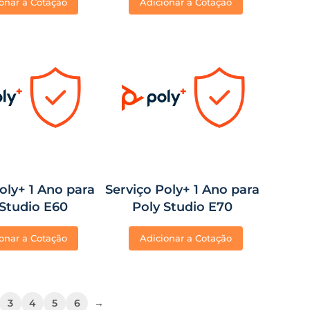
onar a Cotação
Adicionar a Cotação
TC10
oly+ 1 Ano para
Serviço Poly+ 1 Ano para
 Studio E60
Poly Studio E70
onar a Cotação
Adicionar a Cotação
3
4
5
6
→