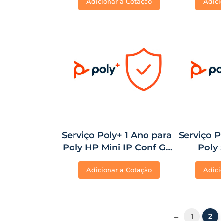
Adicionar a Cotação
Adici
Serviço Poly+ 1 Ano para
Serviço P
Poly HP Mini IP Conf G9
Poly
wMTR i7 13700T 16GB/256
Adicionar a Cotação
Adici
PC
←
1
2