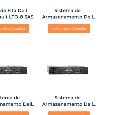
de Fita Dell
Sistema de
ult LTO-8 SAS
Armazenamento Dell
EMC ME5012 iSCSI
onar a Cotação
Adicionar a Cotação
10/25GB SFP28 Dual
Controller
stema de
Sistema de
namento Dell
Armazenamento Dell
012 SAS Dual
EMC ME5024 iSCSI