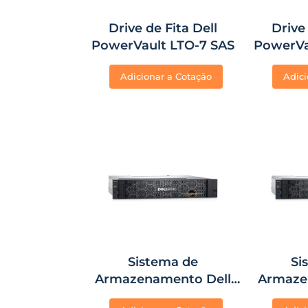
Drive de Fita Dell
Drive 
PowerVault LTO-7 SAS
PowerVa
Adicionar a Cotação
Adici
Sistema de
Si
Armazenamento Dell
Armaze
EMC ME5012 iSCSI 10GB
EMC ME5