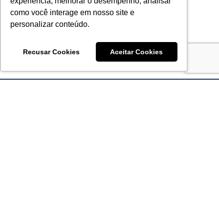
experiência, melhorar o desempenho, analisar
como você interage em nosso site e
personalizar conteúdo.
Recusar Cookies
Aceitar Cookies
Acronsoft Soluções em Software & Hardware é uma empresa
que já nasceu grande nos objetivos e na qualidade dos
produtos e serviços que oferece.
FALE CONOSCO