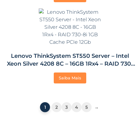
Lenovo ThinkSystem ST550 Server – Intel
Xeon Silver 4208 8C – 16GB 1Rx4 – RAID 730-
8i 1GB Cache PCIe 12Gb
Saiba Mais
1
2
3
4
5
→