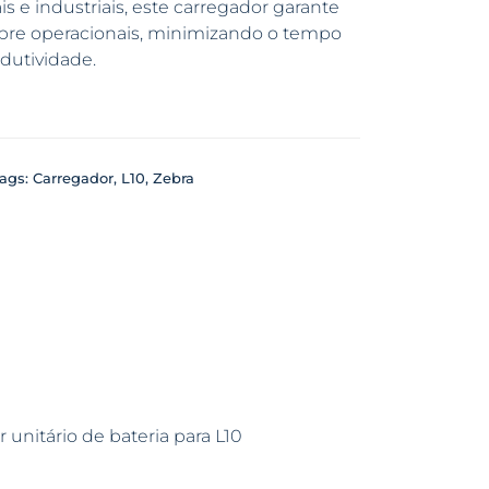
s e industriais, este carregador garante
pre operacionais, minimizando o tempo
dutividade.
ags:
Carregador
,
L10
,
Zebra
 unitário de bateria para L10