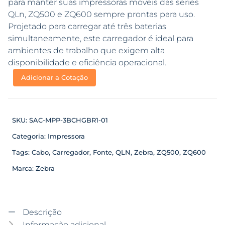
para manter suas impressoras móveis das séries
QLn, ZQ500 e ZQ600 sempre prontas para uso.
Projetado para carregar até três baterias
simultaneamente, este carregador é ideal para
ambientes de trabalho que exigem alta
disponibilidade e eficiência operacional.
Adicionar a Cotação
SKU:
SAC-MPP-3BCHGBR1-01
Categoria:
Impressora
Tags:
Cabo
,
Carregador
,
Fonte
,
QLN
,
Zebra
,
ZQ500
,
ZQ600
Marca:
Zebra
Descrição
Informação adicional