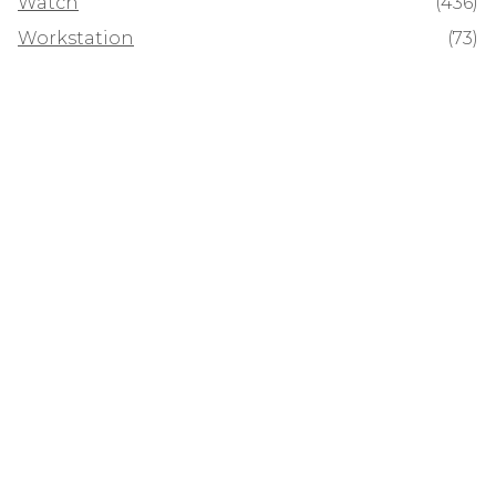
Watch
(436)
Workstation
(73)