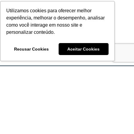
Utilizamos cookies para oferecer melhor
experiência, melhorar o desempenho, analisar
como você interage em nosso site e
personalizar conteúdo.
Recusar Cookies
Aceitar Cookies
Acronsoft Soluções em Software & Hardware é uma
empresa que já nasceu grande nos objetivos e na qualidade
dos produtos e serviços que oferece.