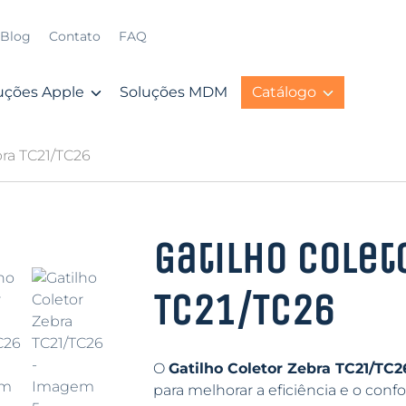
Blog
Contato
FAQ
uções Apple
Soluções MDM
Catálogo
bra TC21/TC26
Gatilho Colet
TC21/TC26
O
Gatilho Coletor Zebra TC21/TC2
para melhorar a eficiência e o conf