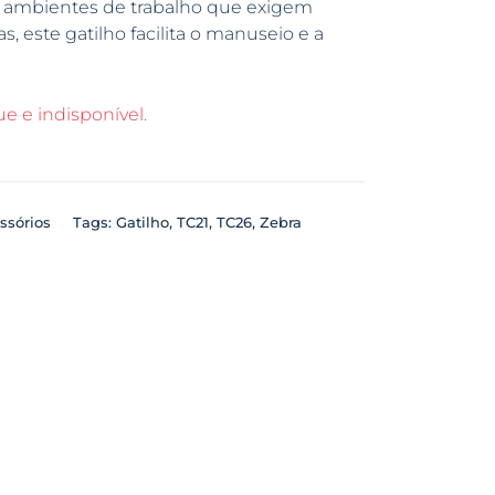
ra ambientes de trabalho que exigem
s, este gatilho facilita o manuseio e a
e e indisponível.
ssórios
Tags:
Gatilho
,
TC21
,
TC26
,
Zebra