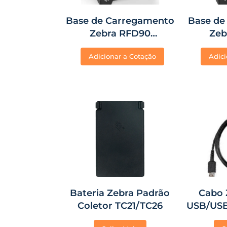
Base de Carregamento
Base de
Zebra RFD90
Zeb
TC21/TC26/26HC/21HC
TC21
Adicionar a Cotação
Adici
Bateria Zebra Padrão
Cabo 
Coletor TC21/TC26
USB/USB
TC80, TC