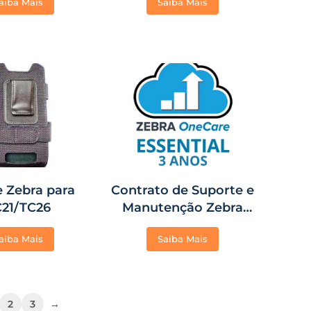
aiba Mais
Saiba Mais
22, MC27 e MC33
e Zebra para
Contrato de Suporte e
21/TC26
Manutenção Zebra
OneCare Essential de 3
aiba Mais
Saiba Mais
Anos – Coletor TC21
2
3
→