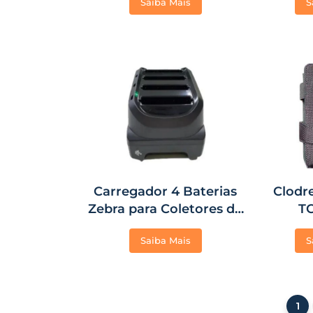
Saiba Mais
S
TC57, MC
Carregador 4 Baterias
Clodr
Zebra para Coletores de
TC
Dados TC21/TC26
Saiba Mais
S
1