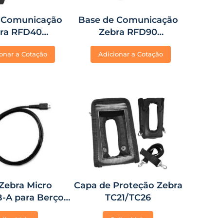
 Comunicação
Base de Comunicação
ra RFD40
Zebra RFD90
/TC26/26HC
TC21/TC26/26HC/21HC
onar a Cotação
Adicionar a Cotação
Zebra Micro
Capa de Proteção Zebra
-A para Berço
TC21/TC26
21, TC26, TC52,